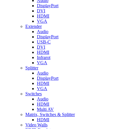
Audio
DisplayPort
DVI
HDMI
VGA
Extender
Audio
DisplayPort
USB-C
DVI
HDMI
Infrarot
VGA
Splitter
Audio
DisplayPort
HDMI
VGA
Switches
Audio
HDMI
Multi AV
Matrix, Switches & Splitter
HDMI
Video Walls