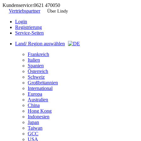
Kundenservice:
0621 470050
Vertriebspartner
Über Lindy
Login
Registrierung
Service-Seiten
Land/ Region auswählen
Frankreich
Italien
Spanien
Österreich
Schweiz
Großbritannien
International
Europa
Australien
China
Hong Kong
Indonesien
Japan
Taiwan
GCC
USA