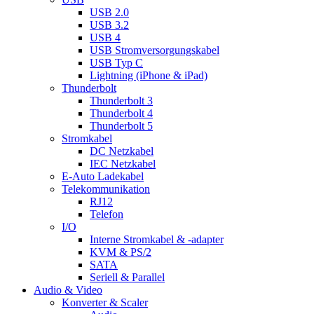
USB 2.0
USB 3.2
USB 4
USB Stromversorgungskabel
USB Typ C
Lightning (iPhone & iPad)
Thunderbolt
Thunderbolt 3
Thunderbolt 4
Thunderbolt 5
Stromkabel
DC Netzkabel
IEC Netzkabel
E-Auto Ladekabel
Telekommunikation
RJ12
Telefon
I/O
Interne Stromkabel & -adapter
KVM & PS/2
SATA
Seriell & Parallel
Audio & Video
Konverter & Scaler