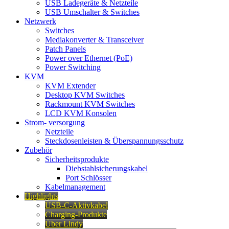
USB Ladegeräte & Netzteile
USB Umschalter & Switches
Netzwerk
Switches
Mediakonverter & Transceiver
Patch Panels
Power over Ethernet (PoE)
Power Switching
KVM
KVM Extender
Desktop KVM Switches
Rackmount KVM Switches
LCD KVM Konsolen
Strom- versorgung
Netzteile
Steckdosenleisten & Überspannungsschutz
Zubehör
Sicherheitsprodukte
Diebstahlsicherungskabel
Port Schlösser
Kabelmanagement
Highlights
USB-C-Aktivkabel
Charging-Produkte
Über Lindy