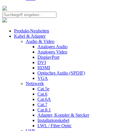
Produkt-Neuheiten
Kabel & Adapter
Audio & Video
Analoges Audio
Analoges Video
DisplayPort
DVI
HDMI
Optisches Audio (SPDIF)
VGA
Netzwerk
Cat.5e
Cat.6
Cat.6A
Cat.7
Cat.8.1
Adapter, Koppler & Stecker
Installationskabel
LWL / Fibre Optic
USB