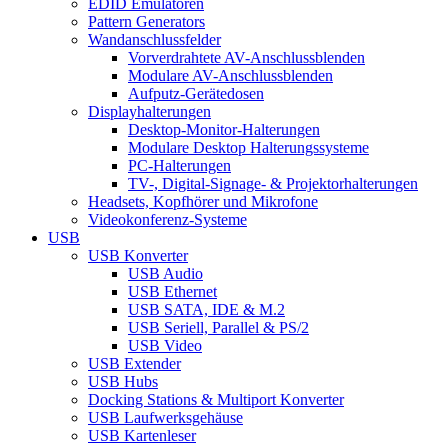
EDID Emulatoren
Pattern Generators
Wandanschlussfelder
Vorverdrahtete AV-Anschlussblenden
Modulare AV-Anschlussblenden
Aufputz-Gerätedosen
Displayhalterungen
Desktop-Monitor-Halterungen
Modulare Desktop Halterungssysteme
PC-Halterungen
TV-, Digital-Signage- & Projektorhalterungen
Headsets, Kopfhörer und Mikrofone
Videokonferenz-Systeme
USB
USB Konverter
USB Audio
USB Ethernet
USB SATA, IDE & M.2
USB Seriell, Parallel & PS/2
USB Video
USB Extender
USB Hubs
Docking Stations & Multiport Konverter
USB Laufwerksgehäuse
USB Kartenleser