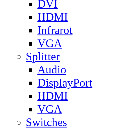
DVI
HDMI
Infrarot
VGA
Splitter
Audio
DisplayPort
HDMI
VGA
Switches