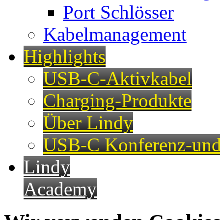
Port Schlösser
Kabelmanagement
Highlights
USB-C-Aktivkabel
Charging-Produkte
Über Lindy
USB-C Konferenz-und
Lindy
Academy