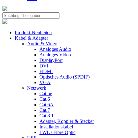
Produkt-Neuheiten
Kabel & Adapter
Audio & Video
Analoges Audio
Analoges Video
DisplayPort
DVI
HDMI
Optisches Audio (SPDIF)
VGA
Netzwerk
Cat.5e
Cat.6
Cat.6A
Cat.7
Cat.8.1
Adapter, Koppler & Stecker
Installationskabel
LWL / Fibre Optic
USB