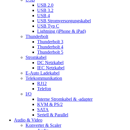
USB 2.0
USB 3.2
USB 4
USB Stromversorgungskabel
USB Typ C
Lightning (iPhone & iPad)
Thunderbolt
Thunderbolt 3
Thunderbolt 4
Thunderbolt 5
Stromkabel
DC Netzkabel
IEC Netzkabel
E-Auto Ladekabel
Telekommunikation
RJ12
Telefon
I/O
Interne Stromkabel & -adapter
KVM & PS/2
SATA
Seriell & Parallel
Audio & Video
Konverter & Scaler