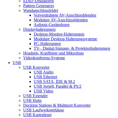
EDID Emulatoren
Pattern Generators
Wandanschlussfelder
Vorverdrahtete AV-Anschlussblenden
Modulare AV-Anschlussblenden
Aufputz-Gerätedosen
Displayhalterungen
Desktop-Monitor-Halterungen
Modulare Desktop Halterungssysteme
PC-Halterungen
TV-, Digital-Signage- & Projektorhalterungen
Headsets, Kopfhörer und Mikrofone
Videokonferenz-Systeme
USB
USB Konverter
USB Audio
USB Ethernet
USB SATA, IDE & M.2
USB Seriell, Parallel & PS/2
USB Video
USB Extender
USB Hubs
Docking Stations & Multiport Konverter
USB Laufwerksgehäuse
USB Kartenleser