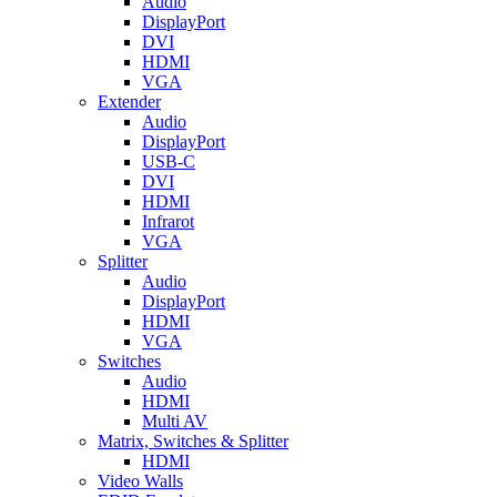
Audio
DisplayPort
DVI
HDMI
VGA
Extender
Audio
DisplayPort
USB-C
DVI
HDMI
Infrarot
VGA
Splitter
Audio
DisplayPort
HDMI
VGA
Switches
Audio
HDMI
Multi AV
Matrix, Switches & Splitter
HDMI
Video Walls