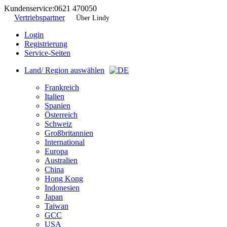
Kundenservice:
0621 470050
Vertriebspartner
Über Lindy
Login
Registrierung
Service-Seiten
Land/ Region auswählen
Frankreich
Italien
Spanien
Österreich
Schweiz
Großbritannien
International
Europa
Australien
China
Hong Kong
Indonesien
Japan
Taiwan
GCC
USA