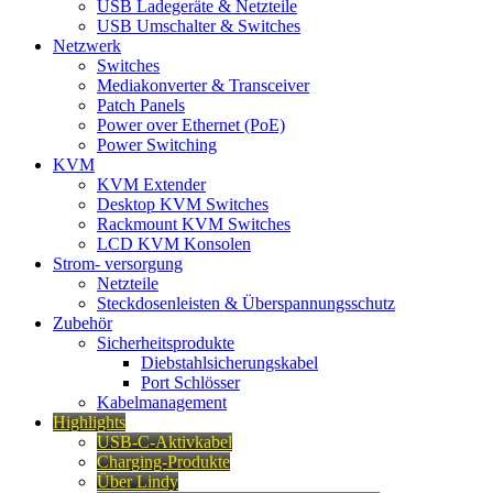
USB Ladegeräte & Netzteile
USB Umschalter & Switches
Netzwerk
Switches
Mediakonverter & Transceiver
Patch Panels
Power over Ethernet (PoE)
Power Switching
KVM
KVM Extender
Desktop KVM Switches
Rackmount KVM Switches
LCD KVM Konsolen
Strom- versorgung
Netzteile
Steckdosenleisten & Überspannungsschutz
Zubehör
Sicherheitsprodukte
Diebstahlsicherungskabel
Port Schlösser
Kabelmanagement
Highlights
USB-C-Aktivkabel
Charging-Produkte
Über Lindy