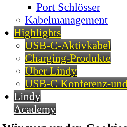
Port Schlösser
Kabelmanagement
Highlights
USB-C-Aktivkabel
Charging-Produkte
Über Lindy
USB-C Konferenz-und
Lindy
Academy