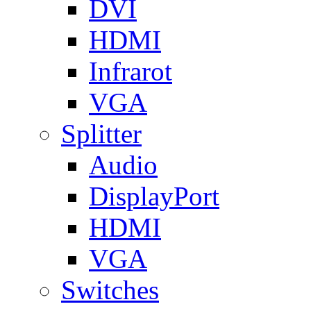
DVI
HDMI
Infrarot
VGA
Splitter
Audio
DisplayPort
HDMI
VGA
Switches