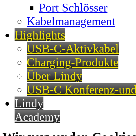
Port Schlösser
Kabelmanagement
Highlights
USB-C-Aktivkabel
Charging-Produkte
Über Lindy
USB-C Konferenz-und
Lindy
Academy