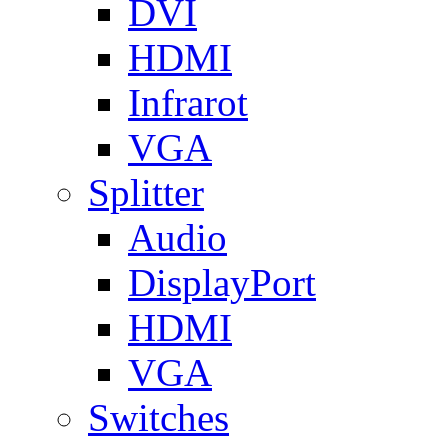
DVI
HDMI
Infrarot
VGA
Splitter
Audio
DisplayPort
HDMI
VGA
Switches