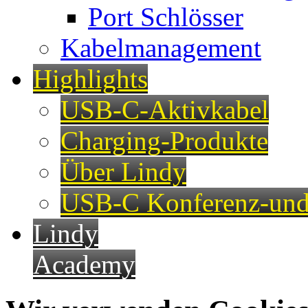
Port Schlösser
Kabelmanagement
Highlights
USB-C-Aktivkabel
Charging-Produkte
Über Lindy
USB-C Konferenz-und
Lindy
Academy