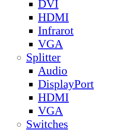
DVI
HDMI
Infrarot
VGA
Splitter
Audio
DisplayPort
HDMI
VGA
Switches