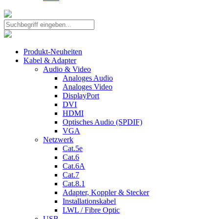
Produkt-Neuheiten
Kabel & Adapter
Audio & Video
Analoges Audio
Analoges Video
DisplayPort
DVI
HDMI
Optisches Audio (SPDIF)
VGA
Netzwerk
Cat.5e
Cat.6
Cat.6A
Cat.7
Cat.8.1
Adapter, Koppler & Stecker
Installationskabel
LWL / Fibre Optic
USB