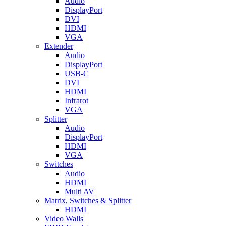
Audio
DisplayPort
DVI
HDMI
VGA
Extender
Audio
DisplayPort
USB-C
DVI
HDMI
Infrarot
VGA
Splitter
Audio
DisplayPort
HDMI
VGA
Switches
Audio
HDMI
Multi AV
Matrix, Switches & Splitter
HDMI
Video Walls