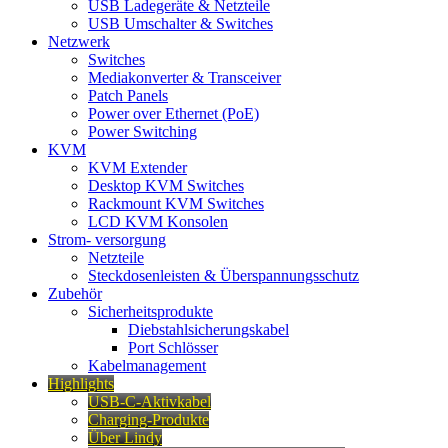
USB Ladegeräte & Netzteile
USB Umschalter & Switches
Netzwerk
Switches
Mediakonverter & Transceiver
Patch Panels
Power over Ethernet (PoE)
Power Switching
KVM
KVM Extender
Desktop KVM Switches
Rackmount KVM Switches
LCD KVM Konsolen
Strom- versorgung
Netzteile
Steckdosenleisten & Überspannungsschutz
Zubehör
Sicherheitsprodukte
Diebstahlsicherungskabel
Port Schlösser
Kabelmanagement
Highlights
USB-C-Aktivkabel
Charging-Produkte
Über Lindy