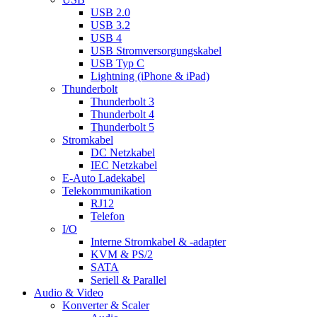
USB 2.0
USB 3.2
USB 4
USB Stromversorgungskabel
USB Typ C
Lightning (iPhone & iPad)
Thunderbolt
Thunderbolt 3
Thunderbolt 4
Thunderbolt 5
Stromkabel
DC Netzkabel
IEC Netzkabel
E-Auto Ladekabel
Telekommunikation
RJ12
Telefon
I/O
Interne Stromkabel & -adapter
KVM & PS/2
SATA
Seriell & Parallel
Audio & Video
Konverter & Scaler