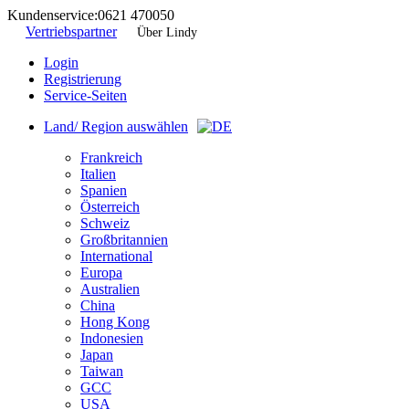
Kundenservice:
0621 470050
Vertriebspartner
Über Lindy
Login
Registrierung
Service-Seiten
Land/ Region auswählen
Frankreich
Italien
Spanien
Österreich
Schweiz
Großbritannien
International
Europa
Australien
China
Hong Kong
Indonesien
Japan
Taiwan
GCC
USA