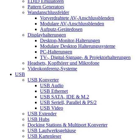
EDID Emulatoren
Pattern Generators
Wandanschlussfelder
Vorverdrahtete AV-Anschlussblenden
Modulare AV-Anschlussblenden
Aufputz-Gerätedosen
Displayhalterungen
Desktop-Monitor-Halterungen
Modulare Desktop Halterungssysteme
PC-Halterungen
TV-, Digital-Signage- & Projektorhalterungen
Headsets, Kopfhörer und Mikrofone
Videokonferenz-Systeme
USB
USB Konverter
USB Audio
USB Ethernet
USB SATA, IDE & M.2
USB Seriell, Parallel & PS/2
USB Video
USB Extender
USB Hubs
Docking Stations & Multiport Konverter
USB Laufwerksgehäuse
USB Kartenleser