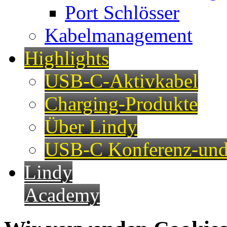
Port Schlösser
Kabelmanagement
Highlights
USB-C-Aktivkabel
Charging-Produkte
Über Lindy
USB-C Konferenz-und
Lindy
Academy