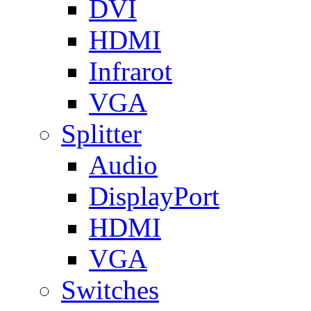
DVI
HDMI
Infrarot
VGA
Splitter
Audio
DisplayPort
HDMI
VGA
Switches