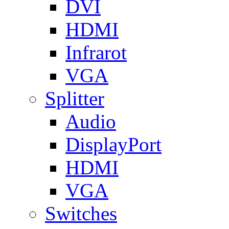
DVI
HDMI
Infrarot
VGA
Splitter
Audio
DisplayPort
HDMI
VGA
Switches