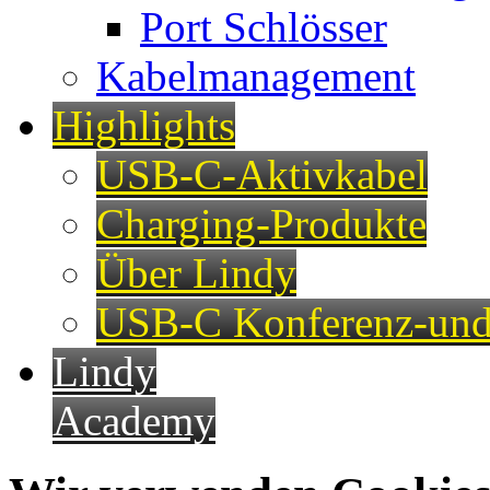
Port Schlösser
Kabelmanagement
Highlights
USB-C-Aktivkabel
Charging-Produkte
Über Lindy
USB-C Konferenz-und
Lindy
Academy