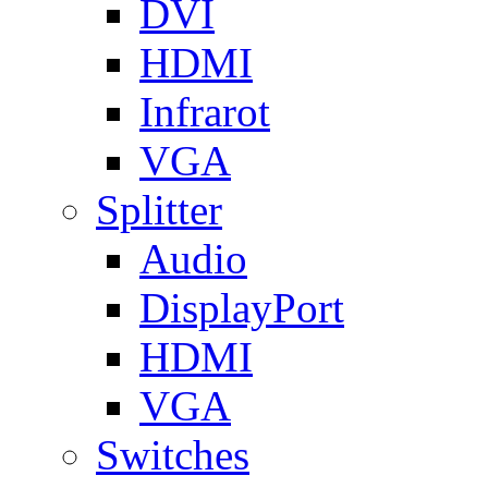
DVI
HDMI
Infrarot
VGA
Splitter
Audio
DisplayPort
HDMI
VGA
Switches