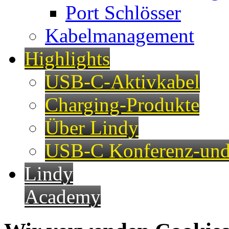
Port Schlösser
Kabelmanagement
Highlights
USB-C-Aktivkabel
Charging-Produkte
Über Lindy
USB-C Konferenz-und
Lindy
Academy