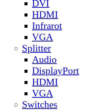
DVI
HDMI
Infrarot
VGA
Splitter
Audio
DisplayPort
HDMI
VGA
Switches