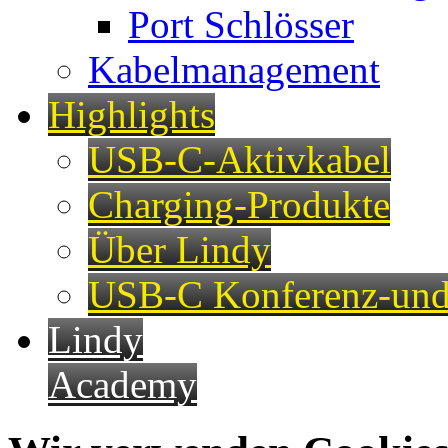
Port Schlösser
Kabelmanagement
Highlights
USB-C-Aktivkabel
Charging-Produkte
Über Lindy
USB-C Konferenz-und
Lindy
Academy