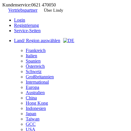
Kundenservice:
0621 470050
Vertriebspartner
Über Lindy
Login
Registrierung
Service-Seiten
Land/ Region auswählen
Frankreich
Italien
Spanien
Österreich
Schweiz
Großbritannien
International
Europa
Australien
China
Hong Kong
Indonesien
Japan
Taiwan
GCC
USA