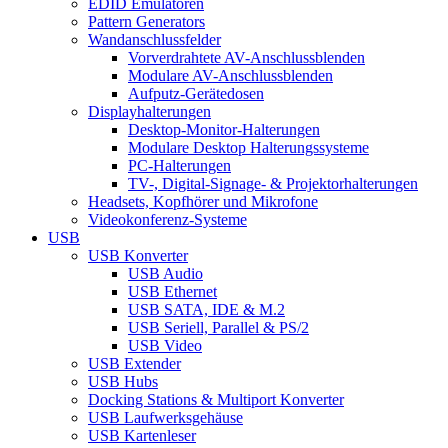
EDID Emulatoren
Pattern Generators
Wandanschlussfelder
Vorverdrahtete AV-Anschlussblenden
Modulare AV-Anschlussblenden
Aufputz-Gerätedosen
Displayhalterungen
Desktop-Monitor-Halterungen
Modulare Desktop Halterungssysteme
PC-Halterungen
TV-, Digital-Signage- & Projektorhalterungen
Headsets, Kopfhörer und Mikrofone
Videokonferenz-Systeme
USB
USB Konverter
USB Audio
USB Ethernet
USB SATA, IDE & M.2
USB Seriell, Parallel & PS/2
USB Video
USB Extender
USB Hubs
Docking Stations & Multiport Konverter
USB Laufwerksgehäuse
USB Kartenleser