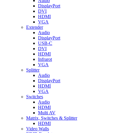
Audio
DisplayPort
DVI
HDMI
VGA
Extender
Audio
DisplayPort
USB-C
DVI
HDMI
Infrarot
VGA
Splitter
Audio
DisplayPort
HDMI
VGA
Switches
Audio
HDMI
Multi AV
Matrix, Switches & Splitter
HDMI
Video Walls