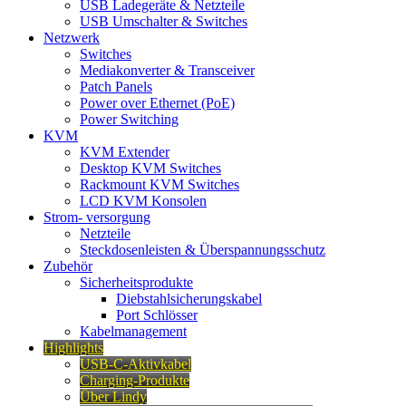
USB Ladegeräte & Netzteile
USB Umschalter & Switches
Netzwerk
Switches
Mediakonverter & Transceiver
Patch Panels
Power over Ethernet (PoE)
Power Switching
KVM
KVM Extender
Desktop KVM Switches
Rackmount KVM Switches
LCD KVM Konsolen
Strom- versorgung
Netzteile
Steckdosenleisten & Überspannungsschutz
Zubehör
Sicherheitsprodukte
Diebstahlsicherungskabel
Port Schlösser
Kabelmanagement
Highlights
USB-C-Aktivkabel
Charging-Produkte
Über Lindy