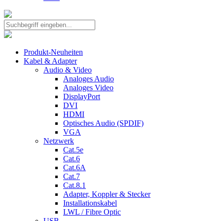
Produkt-Neuheiten
Kabel & Adapter
Audio & Video
Analoges Audio
Analoges Video
DisplayPort
DVI
HDMI
Optisches Audio (SPDIF)
VGA
Netzwerk
Cat.5e
Cat.6
Cat.6A
Cat.7
Cat.8.1
Adapter, Koppler & Stecker
Installationskabel
LWL / Fibre Optic
USB