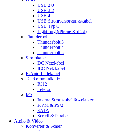
USB 2.0
USB 3.2
USB 4
USB Stromversorgungskabel
USB Typ C
Lightning (iPhone & iPad)
Thunderbolt
Thunderbolt 3
Thunderbolt 4
Thunderbolt 5
Stromkabel
DC Netzkabel
IEC Netzkabel
E-Auto Ladekabel
Telekommunikation
RJ12
Telefon
I/O
Interne Stromkabel & -adapter
KVM & PS/2
SATA
Seriell & Parallel
Audio & Video
Konverter & Scaler