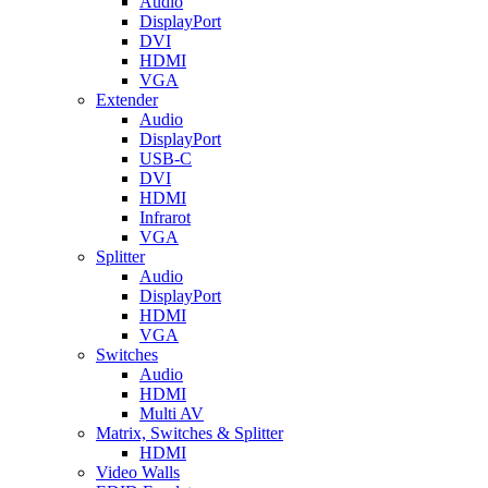
Audio
DisplayPort
DVI
HDMI
VGA
Extender
Audio
DisplayPort
USB-C
DVI
HDMI
Infrarot
VGA
Splitter
Audio
DisplayPort
HDMI
VGA
Switches
Audio
HDMI
Multi AV
Matrix, Switches & Splitter
HDMI
Video Walls