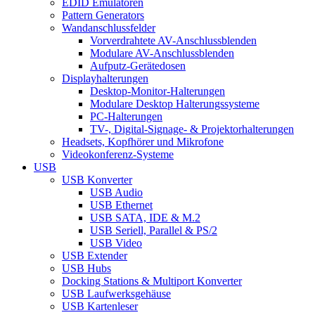
EDID Emulatoren
Pattern Generators
Wandanschlussfelder
Vorverdrahtete AV-Anschlussblenden
Modulare AV-Anschlussblenden
Aufputz-Gerätedosen
Displayhalterungen
Desktop-Monitor-Halterungen
Modulare Desktop Halterungssysteme
PC-Halterungen
TV-, Digital-Signage- & Projektorhalterungen
Headsets, Kopfhörer und Mikrofone
Videokonferenz-Systeme
USB
USB Konverter
USB Audio
USB Ethernet
USB SATA, IDE & M.2
USB Seriell, Parallel & PS/2
USB Video
USB Extender
USB Hubs
Docking Stations & Multiport Konverter
USB Laufwerksgehäuse
USB Kartenleser