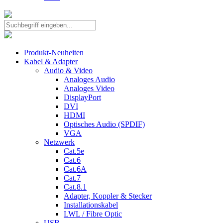
Produkt-Neuheiten
Kabel & Adapter
Audio & Video
Analoges Audio
Analoges Video
DisplayPort
DVI
HDMI
Optisches Audio (SPDIF)
VGA
Netzwerk
Cat.5e
Cat.6
Cat.6A
Cat.7
Cat.8.1
Adapter, Koppler & Stecker
Installationskabel
LWL / Fibre Optic
USB