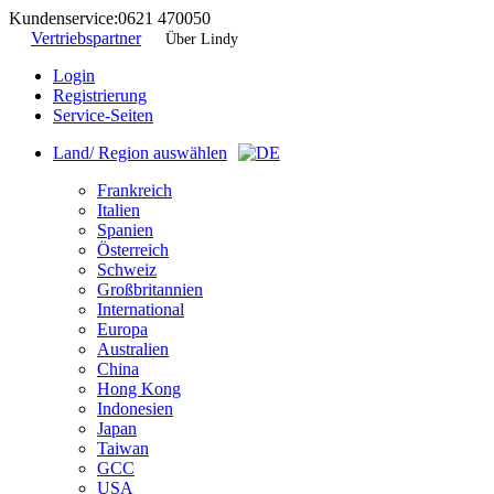
Kundenservice:
0621 470050
Vertriebspartner
Über Lindy
Login
Registrierung
Service-Seiten
Land/ Region auswählen
Frankreich
Italien
Spanien
Österreich
Schweiz
Großbritannien
International
Europa
Australien
China
Hong Kong
Indonesien
Japan
Taiwan
GCC
USA