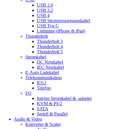
USB 2.0
USB 3.2
USB 4
USB Stromversorgungskabel
USB Typ C
Lightning (iPhone & iPad)
Thunderbolt
Thunderbolt 3
Thunderbolt 4
Thunderbolt 5
Stromkabel
DC Netzkabel
IEC Netzkabel
E-Auto Ladekabel
Telekommunikation
RJ12
Telefon
I/O
Interne Stromkabel & -adapter
KVM & PS/2
SATA
Seriell & Parallel
Audio & Video
Konverter & Scaler