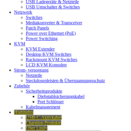
USB Ladegeräte & Netzteile
USB Umschalter & Switches
Netzwerk
Switches
Mediakonverter & Transceiver
Patch Panels
Power over Ethernet (PoE)
Power Switching
KVM
KVM Extender
Desktop KVM Switches
Rackmount KVM Switches
LCD KVM Konsolen
Strom- versorgung
Netzteile
Steckdosenleisten & Überspannungsschutz
Zubehör
Sicherheitsprodukte
Diebstahlsicherungskabel
Port Schlösser
Kabelmanagement
Highlights
USB-C-Aktivkabel
Charging-Produkte
Über Lindy