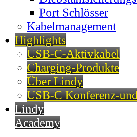
Port Schlösser
Kabelmanagement
Highlights
USB-C-Aktivkabel
Charging-Produkte
Über Lindy
USB-C Konferenz-und
Lindy
Academy