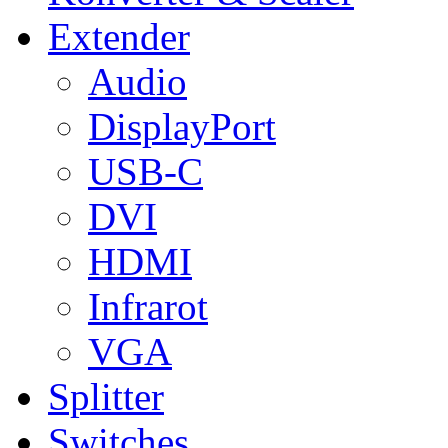
Extender
Audio
DisplayPort
USB-C
DVI
HDMI
Infrarot
VGA
Splitter
Switches