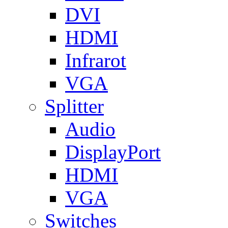
DVI
HDMI
Infrarot
VGA
Splitter
Audio
DisplayPort
HDMI
VGA
Switches