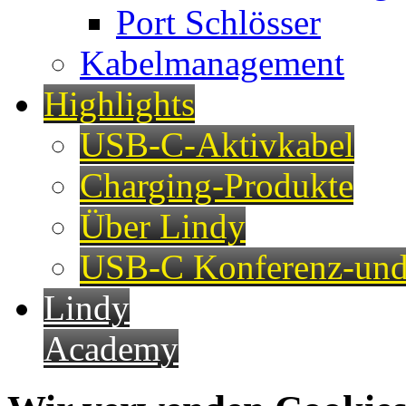
Port Schlösser
Kabelmanagement
Highlights
USB-C-Aktivkabel
Charging-Produkte
Über Lindy
USB-C Konferenz-und
Lindy
Academy