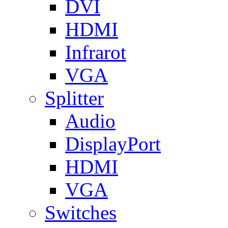
DVI
HDMI
Infrarot
VGA
Splitter
Audio
DisplayPort
HDMI
VGA
Switches