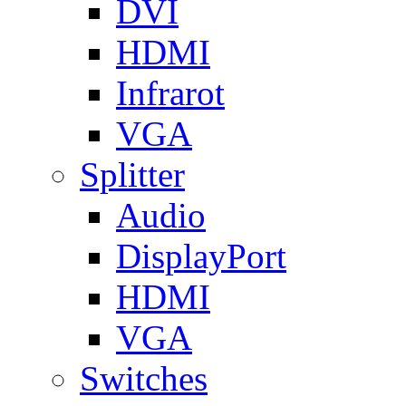
DVI
HDMI
Infrarot
VGA
Splitter
Audio
DisplayPort
HDMI
VGA
Switches