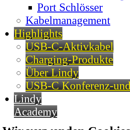
Port Schlösser
Kabelmanagement
Highlights
USB-C-Aktivkabel
Charging-Produkte
Über Lindy
USB-C Konferenz-und
Lindy
Academy