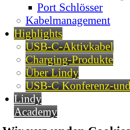
Port Schlösser
Kabelmanagement
Highlights
USB-C-Aktivkabel
Charging-Produkte
Über Lindy
USB-C Konferenz-und
Lindy
Academy