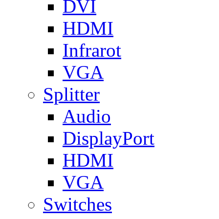
DVI
HDMI
Infrarot
VGA
Splitter
Audio
DisplayPort
HDMI
VGA
Switches