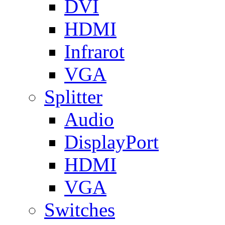
DVI
HDMI
Infrarot
VGA
Splitter
Audio
DisplayPort
HDMI
VGA
Switches