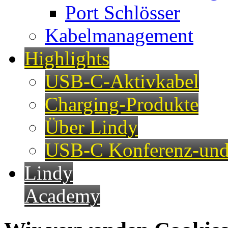
Port Schlösser
Kabelmanagement
Highlights
USB-C-Aktivkabel
Charging-Produkte
Über Lindy
USB-C Konferenz-und
Lindy
Academy