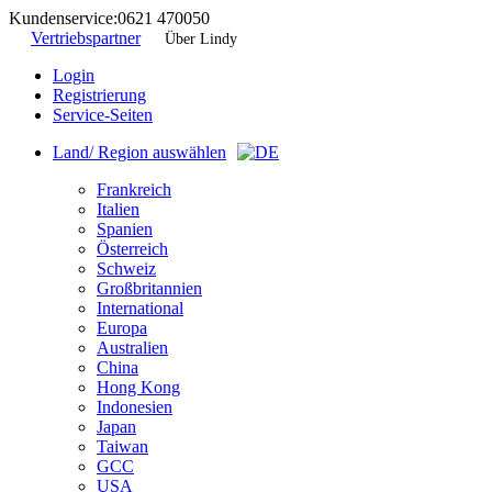
Kundenservice:
0621 470050
Vertriebspartner
Über Lindy
Login
Registrierung
Service-Seiten
Land/ Region auswählen
Frankreich
Italien
Spanien
Österreich
Schweiz
Großbritannien
International
Europa
Australien
China
Hong Kong
Indonesien
Japan
Taiwan
GCC
USA