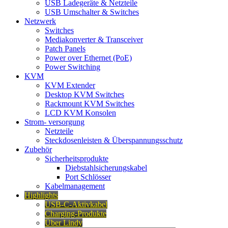
USB Ladegeräte & Netzteile
USB Umschalter & Switches
Netzwerk
Switches
Mediakonverter & Transceiver
Patch Panels
Power over Ethernet (PoE)
Power Switching
KVM
KVM Extender
Desktop KVM Switches
Rackmount KVM Switches
LCD KVM Konsolen
Strom- versorgung
Netzteile
Steckdosenleisten & Überspannungsschutz
Zubehör
Sicherheitsprodukte
Diebstahlsicherungskabel
Port Schlösser
Kabelmanagement
Highlights
USB-C-Aktivkabel
Charging-Produkte
Über Lindy