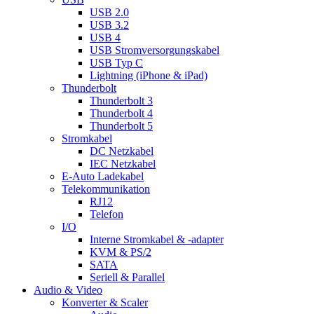
USB 2.0
USB 3.2
USB 4
USB Stromversorgungskabel
USB Typ C
Lightning (iPhone & iPad)
Thunderbolt
Thunderbolt 3
Thunderbolt 4
Thunderbolt 5
Stromkabel
DC Netzkabel
IEC Netzkabel
E-Auto Ladekabel
Telekommunikation
RJ12
Telefon
I/O
Interne Stromkabel & -adapter
KVM & PS/2
SATA
Seriell & Parallel
Audio & Video
Konverter & Scaler