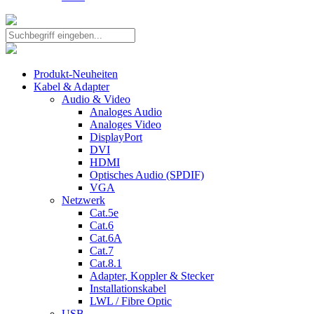
Produkt-Neuheiten
Kabel & Adapter
Audio & Video
Analoges Audio
Analoges Video
DisplayPort
DVI
HDMI
Optisches Audio (SPDIF)
VGA
Netzwerk
Cat.5e
Cat.6
Cat.6A
Cat.7
Cat.8.1
Adapter, Koppler & Stecker
Installationskabel
LWL / Fibre Optic
USB