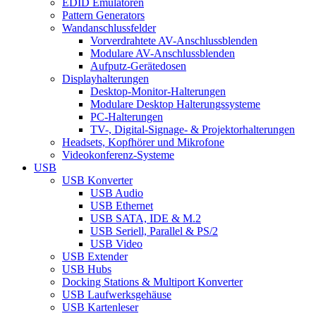
EDID Emulatoren
Pattern Generators
Wandanschlussfelder
Vorverdrahtete AV-Anschlussblenden
Modulare AV-Anschlussblenden
Aufputz-Gerätedosen
Displayhalterungen
Desktop-Monitor-Halterungen
Modulare Desktop Halterungssysteme
PC-Halterungen
TV-, Digital-Signage- & Projektorhalterungen
Headsets, Kopfhörer und Mikrofone
Videokonferenz-Systeme
USB
USB Konverter
USB Audio
USB Ethernet
USB SATA, IDE & M.2
USB Seriell, Parallel & PS/2
USB Video
USB Extender
USB Hubs
Docking Stations & Multiport Konverter
USB Laufwerksgehäuse
USB Kartenleser