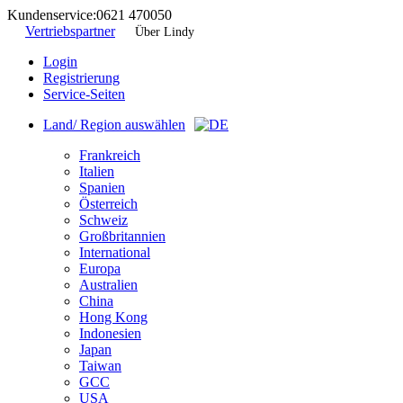
Kundenservice:
0621 470050
Vertriebspartner
Über Lindy
Login
Registrierung
Service-Seiten
Land/ Region auswählen
Frankreich
Italien
Spanien
Österreich
Schweiz
Großbritannien
International
Europa
Australien
China
Hong Kong
Indonesien
Japan
Taiwan
GCC
USA