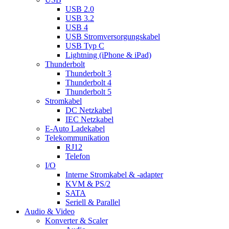
USB 2.0
USB 3.2
USB 4
USB Stromversorgungskabel
USB Typ C
Lightning (iPhone & iPad)
Thunderbolt
Thunderbolt 3
Thunderbolt 4
Thunderbolt 5
Stromkabel
DC Netzkabel
IEC Netzkabel
E-Auto Ladekabel
Telekommunikation
RJ12
Telefon
I/O
Interne Stromkabel & -adapter
KVM & PS/2
SATA
Seriell & Parallel
Audio & Video
Konverter & Scaler