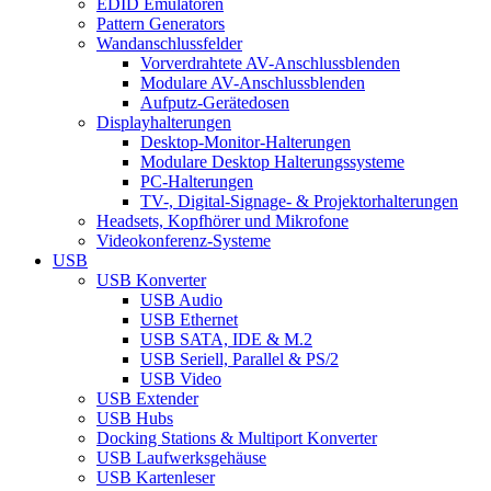
EDID Emulatoren
Pattern Generators
Wandanschlussfelder
Vorverdrahtete AV-Anschlussblenden
Modulare AV-Anschlussblenden
Aufputz-Gerätedosen
Displayhalterungen
Desktop-Monitor-Halterungen
Modulare Desktop Halterungssysteme
PC-Halterungen
TV-, Digital-Signage- & Projektorhalterungen
Headsets, Kopfhörer und Mikrofone
Videokonferenz-Systeme
USB
USB Konverter
USB Audio
USB Ethernet
USB SATA, IDE & M.2
USB Seriell, Parallel & PS/2
USB Video
USB Extender
USB Hubs
Docking Stations & Multiport Konverter
USB Laufwerksgehäuse
USB Kartenleser