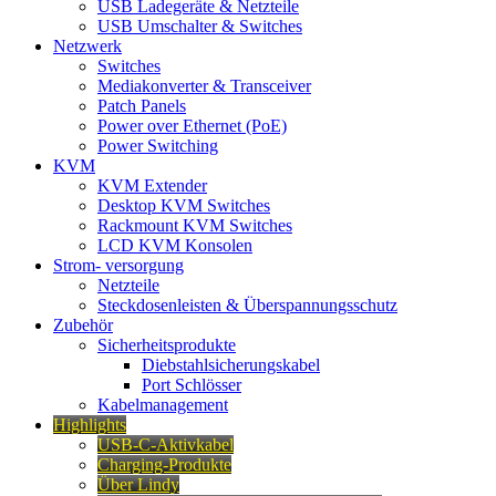
USB Ladegeräte & Netzteile
USB Umschalter & Switches
Netzwerk
Switches
Mediakonverter & Transceiver
Patch Panels
Power over Ethernet (PoE)
Power Switching
KVM
KVM Extender
Desktop KVM Switches
Rackmount KVM Switches
LCD KVM Konsolen
Strom- versorgung
Netzteile
Steckdosenleisten & Überspannungsschutz
Zubehör
Sicherheitsprodukte
Diebstahlsicherungskabel
Port Schlösser
Kabelmanagement
Highlights
USB-C-Aktivkabel
Charging-Produkte
Über Lindy