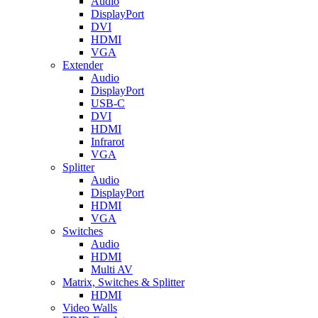
Audio
DisplayPort
DVI
HDMI
VGA
Extender
Audio
DisplayPort
USB-C
DVI
HDMI
Infrarot
VGA
Splitter
Audio
DisplayPort
HDMI
VGA
Switches
Audio
HDMI
Multi AV
Matrix, Switches & Splitter
HDMI
Video Walls