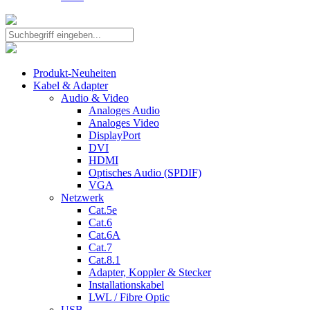
Produkt-Neuheiten
Kabel & Adapter
Audio & Video
Analoges Audio
Analoges Video
DisplayPort
DVI
HDMI
Optisches Audio (SPDIF)
VGA
Netzwerk
Cat.5e
Cat.6
Cat.6A
Cat.7
Cat.8.1
Adapter, Koppler & Stecker
Installationskabel
LWL / Fibre Optic
USB