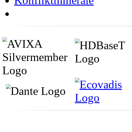
Konfliktminerale