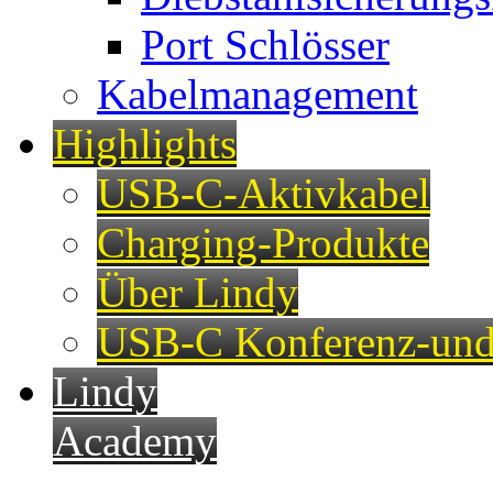
Port Schlösser
Kabelmanagement
Highlights
USB-C-Aktivkabel
Charging-Produkte
Über Lindy
USB-C Konferenz-und
Lindy
Academy