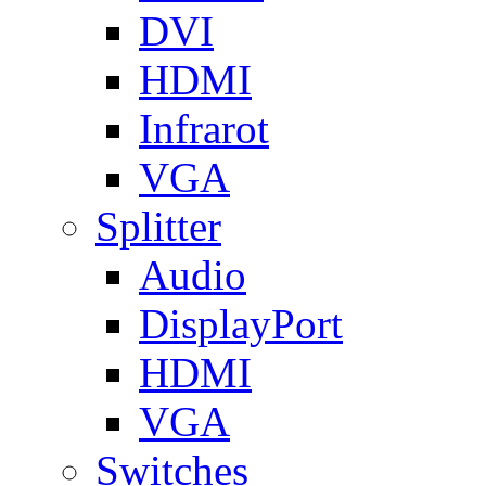
DVI
HDMI
Infrarot
VGA
Splitter
Audio
DisplayPort
HDMI
VGA
Switches