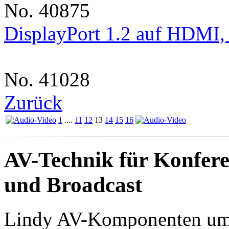
No. 40875
DisplayPort 1.2 auf HDMI
No. 41028
Zurück
1
....
11
12
13
14
15
16
AV-Technik für Konfere
und Broadcast
Lindy AV-Komponenten umf