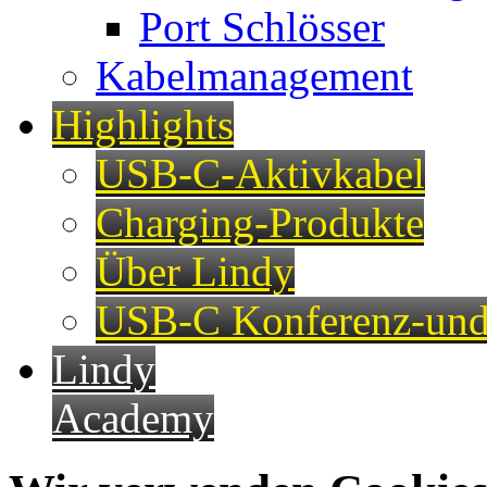
Port Schlösser
Kabelmanagement
Highlights
USB-C-Aktivkabel
Charging-Produkte
Über Lindy
USB-C Konferenz-und
Lindy
Academy