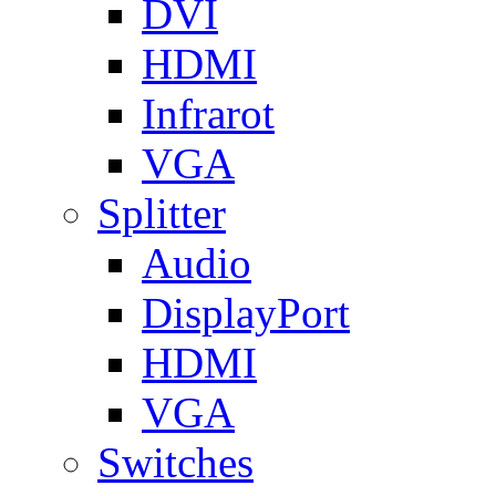
DVI
HDMI
Infrarot
VGA
Splitter
Audio
DisplayPort
HDMI
VGA
Switches