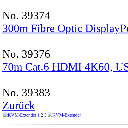
No. 39374
300m Fibre Optic Display
No. 39376
70m Cat.6 HDMI 4K60, U
No. 39383
Zurück
1
2
3