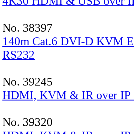
4K30 HDMI & USB over IP
No. 38397
140m Cat.6 DVI-D KVM Ex
RS232
No. 39245
HDMI, KVM & IR over IP 
No. 39320