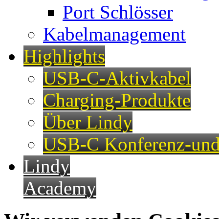
Port Schlösser
Kabelmanagement
Highlights
USB-C-Aktivkabel
Charging-Produkte
Über Lindy
USB-C Konferenz-und
Lindy
Academy