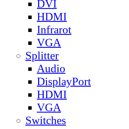
DVI
HDMI
Infrarot
VGA
Splitter
Audio
DisplayPort
HDMI
VGA
Switches