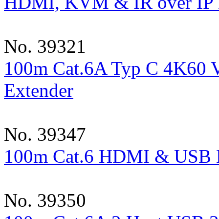
HDMI, KVM & IR over IP E
No. 39321
100m Cat.6A Typ C 4K60 V
Extender
No. 39347
100m Cat.6 HDMI & USB 
No. 39350