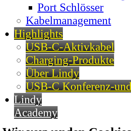
Port Schlösser
Kabelmanagement
Highlights
USB-C-Aktivkabel
Charging-Produkte
Über Lindy
USB-C Konferenz-und
Lindy
Academy