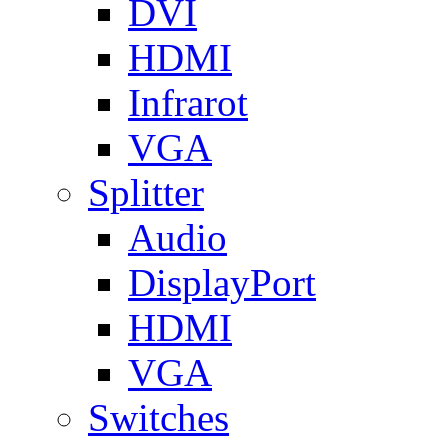
DVI
HDMI
Infrarot
VGA
Splitter
Audio
DisplayPort
HDMI
VGA
Switches