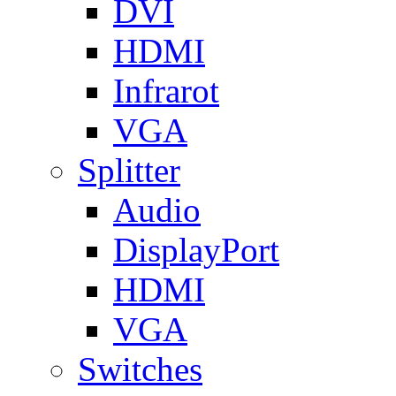
DVI
HDMI
Infrarot
VGA
Splitter
Audio
DisplayPort
HDMI
VGA
Switches