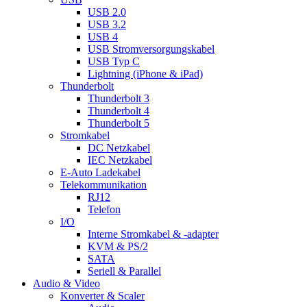
USB 2.0
USB 3.2
USB 4
USB Stromversorgungskabel
USB Typ C
Lightning (iPhone & iPad)
Thunderbolt
Thunderbolt 3
Thunderbolt 4
Thunderbolt 5
Stromkabel
DC Netzkabel
IEC Netzkabel
E-Auto Ladekabel
Telekommunikation
RJ12
Telefon
I/O
Interne Stromkabel & -adapter
KVM & PS/2
SATA
Seriell & Parallel
Audio & Video
Konverter & Scaler