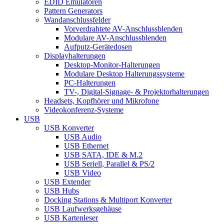
EDID Emulatoren
Pattern Generators
Wandanschlussfelder
Vorverdrahtete AV-Anschlussblenden
Modulare AV-Anschlussblenden
Aufputz-Gerätedosen
Displayhalterungen
Desktop-Monitor-Halterungen
Modulare Desktop Halterungssysteme
PC-Halterungen
TV-, Digital-Signage- & Projektorhalterungen
Headsets, Kopfhörer und Mikrofone
Videokonferenz-Systeme
USB
USB Konverter
USB Audio
USB Ethernet
USB SATA, IDE & M.2
USB Seriell, Parallel & PS/2
USB Video
USB Extender
USB Hubs
Docking Stations & Multiport Konverter
USB Laufwerksgehäuse
USB Kartenleser