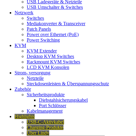
USB Ladegeräte & Netzteile
USB Umschalter & Switches
Netzwerk
Switches
Mediakonverter & Transceiver
Patch Panels
Power over Ethernet (PoE)
Power Switching
KVM
KVM Extender
Desktop KVM Switches
Rackmount KVM Switches
LCD KVM Konsolen
Strom- versorgung
Netzteile
Steckdosenleisten & Überspannungsschutz
Zubehör
Sicherheitsprodukte
Diebstahlsicherungskabel
Port Schlösser
Kabelmanagement
Highlights
USB-C-Aktivkabel
Charging-Produkte
Über Lindy