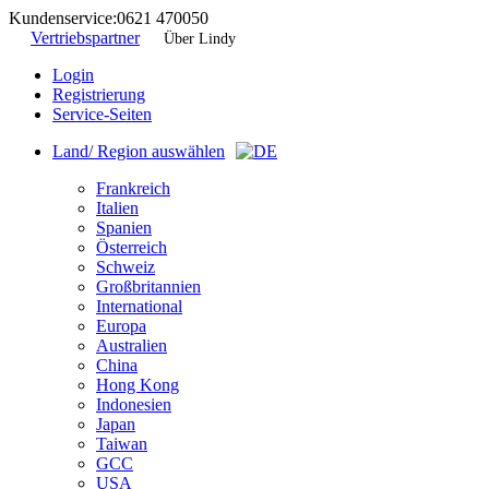
Kundenservice:
0621 470050
Vertriebspartner
Über Lindy
Login
Registrierung
Service-Seiten
Land/ Region auswählen
Frankreich
Italien
Spanien
Österreich
Schweiz
Großbritannien
International
Europa
Australien
China
Hong Kong
Indonesien
Japan
Taiwan
GCC
USA