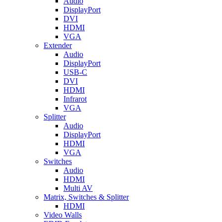
Audio
DisplayPort
DVI
HDMI
VGA
Extender
Audio
DisplayPort
USB-C
DVI
HDMI
Infrarot
VGA
Splitter
Audio
DisplayPort
HDMI
VGA
Switches
Audio
HDMI
Multi AV
Matrix, Switches & Splitter
HDMI
Video Walls