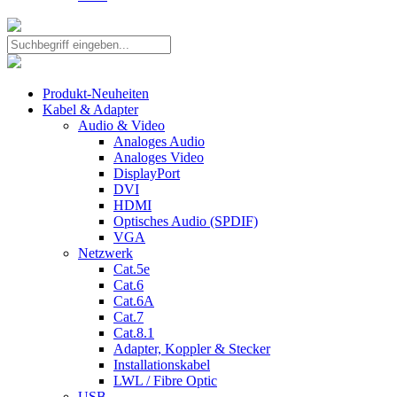
Produkt-Neuheiten
Kabel & Adapter
Audio & Video
Analoges Audio
Analoges Video
DisplayPort
DVI
HDMI
Optisches Audio (SPDIF)
VGA
Netzwerk
Cat.5e
Cat.6
Cat.6A
Cat.7
Cat.8.1
Adapter, Koppler & Stecker
Installationskabel
LWL / Fibre Optic
USB