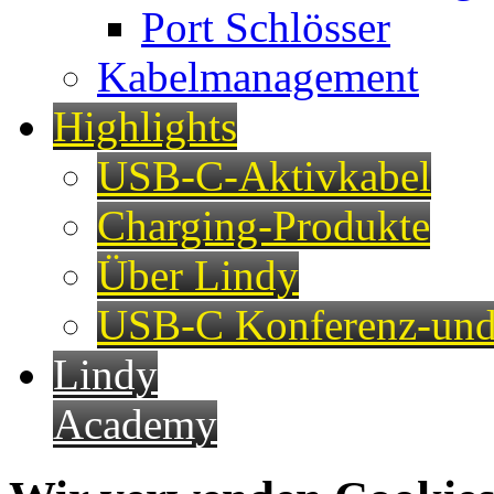
Port Schlösser
Kabelmanagement
Highlights
USB-C-Aktivkabel
Charging-Produkte
Über Lindy
USB-C Konferenz-und
Lindy
Academy