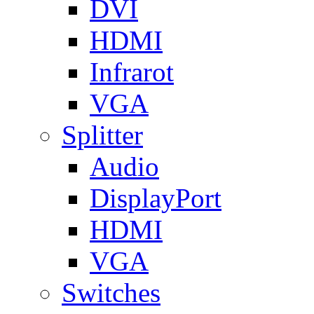
DVI
HDMI
Infrarot
VGA
Splitter
Audio
DisplayPort
HDMI
VGA
Switches