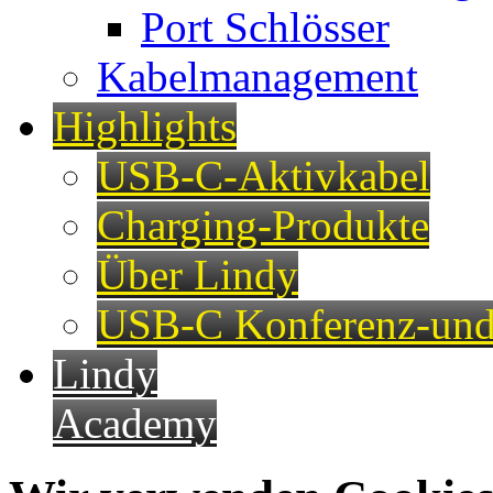
Port Schlösser
Kabelmanagement
Highlights
USB-C-Aktivkabel
Charging-Produkte
Über Lindy
USB-C Konferenz-und
Lindy
Academy