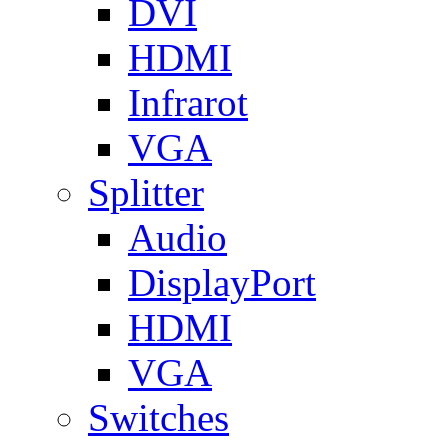
DVI
HDMI
Infrarot
VGA
Splitter
Audio
DisplayPort
HDMI
VGA
Switches