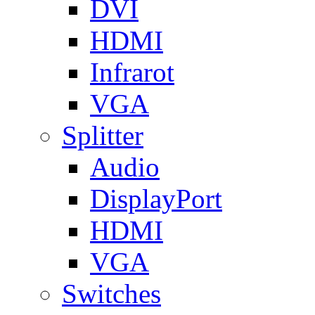
DVI
HDMI
Infrarot
VGA
Splitter
Audio
DisplayPort
HDMI
VGA
Switches