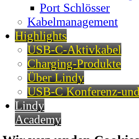
Port Schlösser
Kabelmanagement
Highlights
USB-C-Aktivkabel
Charging-Produkte
Über Lindy
USB-C Konferenz-und
Lindy
Academy