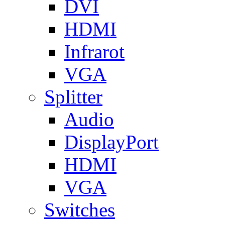
DVI
HDMI
Infrarot
VGA
Splitter
Audio
DisplayPort
HDMI
VGA
Switches