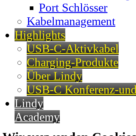
Port Schlösser
Kabelmanagement
Highlights
USB-C-Aktivkabel
Charging-Produkte
Über Lindy
USB-C Konferenz-und
Lindy
Academy