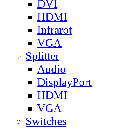
DVI
HDMI
Infrarot
VGA
Splitter
Audio
DisplayPort
HDMI
VGA
Switches