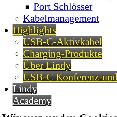
Port Schlösser
Kabelmanagement
Highlights
USB-C-Aktivkabel
Charging-Produkte
Über Lindy
USB-C Konferenz-und
Lindy
Academy