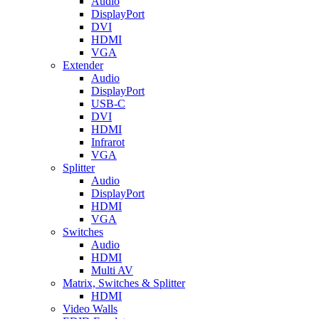
Audio
DisplayPort
DVI
HDMI
VGA
Extender
Audio
DisplayPort
USB-C
DVI
HDMI
Infrarot
VGA
Splitter
Audio
DisplayPort
HDMI
VGA
Switches
Audio
HDMI
Multi AV
Matrix, Switches & Splitter
HDMI
Video Walls