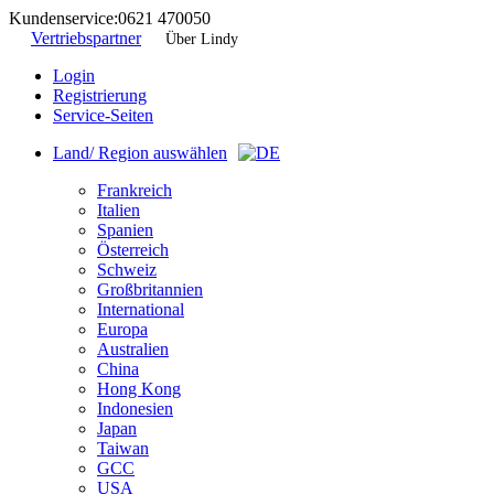
Kundenservice:
0621 470050
Vertriebspartner
Über Lindy
Login
Registrierung
Service-Seiten
Land/ Region auswählen
Frankreich
Italien
Spanien
Österreich
Schweiz
Großbritannien
International
Europa
Australien
China
Hong Kong
Indonesien
Japan
Taiwan
GCC
USA