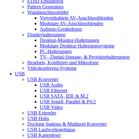
EDID Emulatoren
Pattern Generators
Wandanschlussfelder
Vorverdrahtete AV-Anschlussblenden
Modulare AV-Anschlussblenden
Aufputz-Gerätedosen
Displayhalterungen
Desktop-Monitor-Halterungen
Modulare Desktop Halterungssysteme
PC-Halterungen
TV-, Digital-Signage- & Projektorhalterungen
Headsets, Kopfhörer und Mikrofone
Videokonferenz-Systeme
USB
USB Konverter
USB Audio
USB Ethernet
USB SATA, IDE & M.2
USB Seriell, Parallel & PS/2
USB Video
USB Extender
USB Hubs
Docking Stations & Multiport Konverter
USB Laufwerksgehäuse
USB Kartenleser