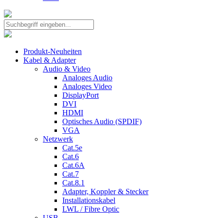
Produkt-Neuheiten
Kabel & Adapter
Audio & Video
Analoges Audio
Analoges Video
DisplayPort
DVI
HDMI
Optisches Audio (SPDIF)
VGA
Netzwerk
Cat.5e
Cat.6
Cat.6A
Cat.7
Cat.8.1
Adapter, Koppler & Stecker
Installationskabel
LWL / Fibre Optic
USB