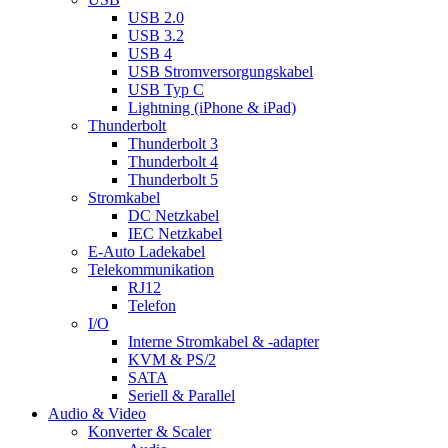
USB 2.0
USB 3.2
USB 4
USB Stromversorgungskabel
USB Typ C
Lightning (iPhone & iPad)
Thunderbolt
Thunderbolt 3
Thunderbolt 4
Thunderbolt 5
Stromkabel
DC Netzkabel
IEC Netzkabel
E-Auto Ladekabel
Telekommunikation
RJ12
Telefon
I/O
Interne Stromkabel & -adapter
KVM & PS/2
SATA
Seriell & Parallel
Audio & Video
Konverter & Scaler