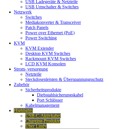
USB Ladegeräte & Netzteile
USB Umschalter & Switches
Netzwerk
Switches
Mediakonverter & Transceiver
Patch Panels
Power over Ethernet (PoE)
Power Switching
KVM
KVM Extender
Desktop KVM Switches
Rackmount KVM Switches
LCD KVM Konsolen
Strom- versorgung
Netzteile
Steckdosenleisten & Überspannungsschutz
Zubehör
Sicherheitsprodukte
Diebstahlsicherungskabel
Port Schlösser
Kabelmanagement
Highlights
USB-C-Aktivkabel
Charging-Produkte
Über Lindy