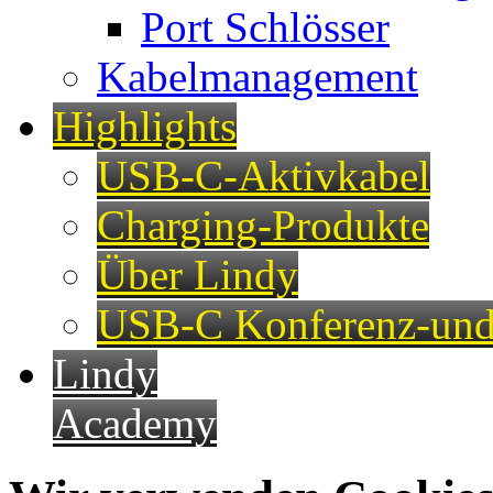
Port Schlösser
Kabelmanagement
Highlights
USB-C-Aktivkabel
Charging-Produkte
Über Lindy
USB-C Konferenz-und
Lindy
Academy