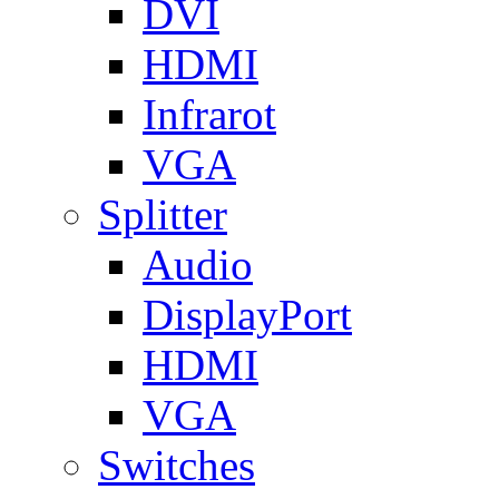
DVI
HDMI
Infrarot
VGA
Splitter
Audio
DisplayPort
HDMI
VGA
Switches