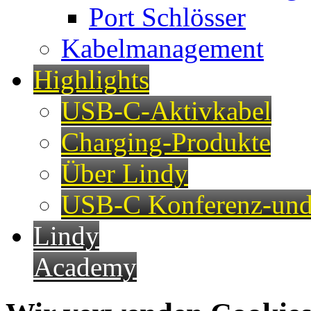
Port Schlösser
Kabelmanagement
Highlights
USB-C-Aktivkabel
Charging-Produkte
Über Lindy
USB-C Konferenz-und
Lindy
Academy