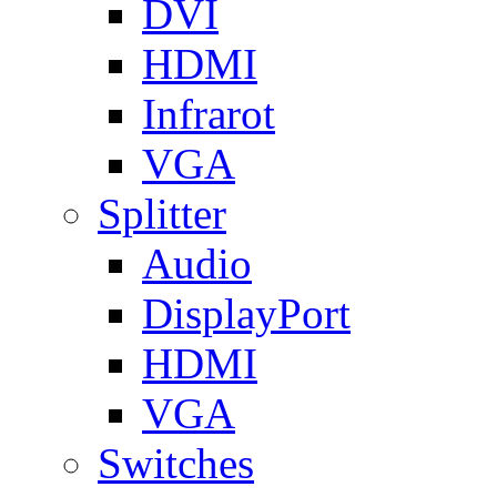
DVI
HDMI
Infrarot
VGA
Splitter
Audio
DisplayPort
HDMI
VGA
Switches