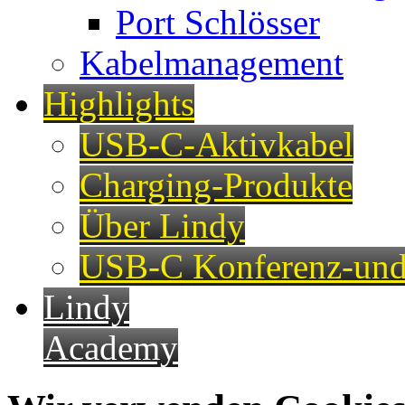
Port Schlösser
Kabelmanagement
Highlights
USB-C-Aktivkabel
Charging-Produkte
Über Lindy
USB-C Konferenz-und
Lindy
Academy