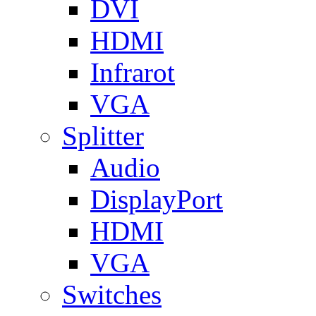
DVI
HDMI
Infrarot
VGA
Splitter
Audio
DisplayPort
HDMI
VGA
Switches