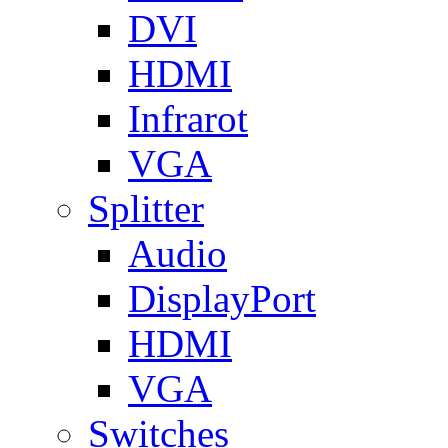
DVI
HDMI
Infrarot
VGA
Splitter
Audio
DisplayPort
HDMI
VGA
Switches