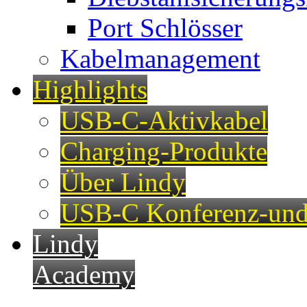
Port Schlösser
Kabelmanagement
Highlights
USB-C-Aktivkabel
Charging-Produkte
Über Lindy
USB-C Konferenz-und
Lindy
Academy