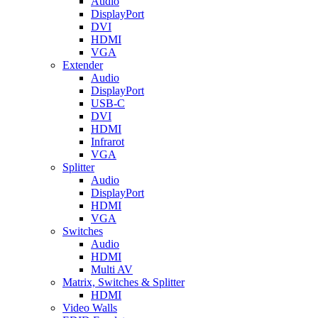
Audio
DisplayPort
DVI
HDMI
VGA
Extender
Audio
DisplayPort
USB-C
DVI
HDMI
Infrarot
VGA
Splitter
Audio
DisplayPort
HDMI
VGA
Switches
Audio
HDMI
Multi AV
Matrix, Switches & Splitter
HDMI
Video Walls