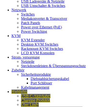
USB Ladegeräte & Netzteile
USB Umschalter & Switches
Netzwerk
Switches
Mediakonverter & Transceiver
Patch Panels
Power over Ethernet (PoE)
Power Switching
KVM
KVM Extender
Desktop KVM Switches
Rackmount KVM Switches
LCD KVM Konsolen
Strom- versorgung
Netzteile
Steckdosenleisten & Überspannungsschutz
Zubehör
Sicherheitsprodukte
Diebstahlsicherungskabel
Port Schlösser
Kabelmanagement
Highlights
USB-C-Aktivkabel
Charging-Produkte
Über Lindy