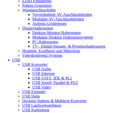
EDID Emulatoren
Pattern Generators
Wandanschlussfelder
Vorverdrahtete AV-Anschlussblenden
Modulare AV-Anschlussblenden
Aufputz-Gerätedosen
Displayhalterungen
Desktop-Monitor-Halterungen
Modulare Desktop Halterungssysteme
PC-Halterungen
TV-, Digital-Signage- & Projektorhalterungen
Headsets, Kopfhörer und Mikrofone
Videokonferenz-Systeme
USB
USB Konverter
USB Audio
USB Ethernet
USB SATA, IDE & M.2
USB Seriell, Parallel & PS/2
USB Video
USB Extender
USB Hubs
Docking Stations & Multiport Konverter
USB Laufwerksgehäuse
USB Kartenleser