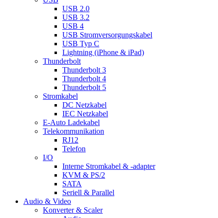
USB 2.0
USB 3.2
USB 4
USB Stromversorgungskabel
USB Typ C
Lightning (iPhone & iPad)
Thunderbolt
Thunderbolt 3
Thunderbolt 4
Thunderbolt 5
Stromkabel
DC Netzkabel
IEC Netzkabel
E-Auto Ladekabel
Telekommunikation
RJ12
Telefon
I/O
Interne Stromkabel & -adapter
KVM & PS/2
SATA
Seriell & Parallel
Audio & Video
Konverter & Scaler