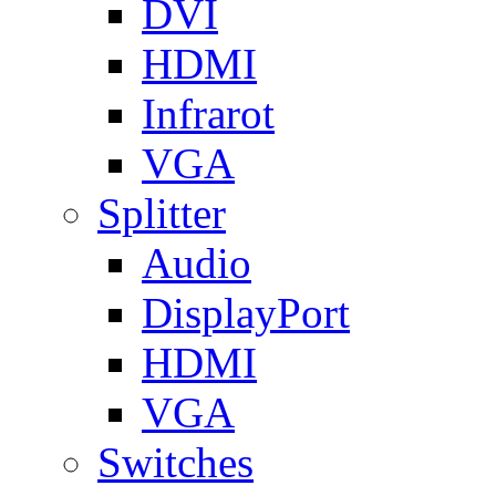
DVI
HDMI
Infrarot
VGA
Splitter
Audio
DisplayPort
HDMI
VGA
Switches