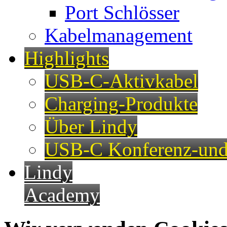
Port Schlösser
Kabelmanagement
Highlights
USB-C-Aktivkabel
Charging-Produkte
Über Lindy
USB-C Konferenz-und
Lindy
Academy