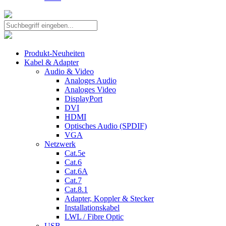
Produkt-Neuheiten
Kabel & Adapter
Audio & Video
Analoges Audio
Analoges Video
DisplayPort
DVI
HDMI
Optisches Audio (SPDIF)
VGA
Netzwerk
Cat.5e
Cat.6
Cat.6A
Cat.7
Cat.8.1
Adapter, Koppler & Stecker
Installationskabel
LWL / Fibre Optic
USB