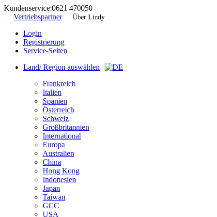
Kundenservice:
0621 470050
Vertriebspartner
Über Lindy
Login
Registrierung
Service-Seiten
Land/ Region auswählen
Frankreich
Italien
Spanien
Österreich
Schweiz
Großbritannien
International
Europa
Australien
China
Hong Kong
Indonesien
Japan
Taiwan
GCC
USA