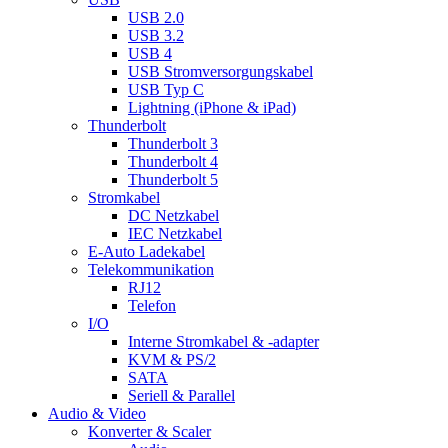
USB 2.0
USB 3.2
USB 4
USB Stromversorgungskabel
USB Typ C
Lightning (iPhone & iPad)
Thunderbolt
Thunderbolt 3
Thunderbolt 4
Thunderbolt 5
Stromkabel
DC Netzkabel
IEC Netzkabel
E-Auto Ladekabel
Telekommunikation
RJ12
Telefon
I/O
Interne Stromkabel & -adapter
KVM & PS/2
SATA
Seriell & Parallel
Audio & Video
Konverter & Scaler