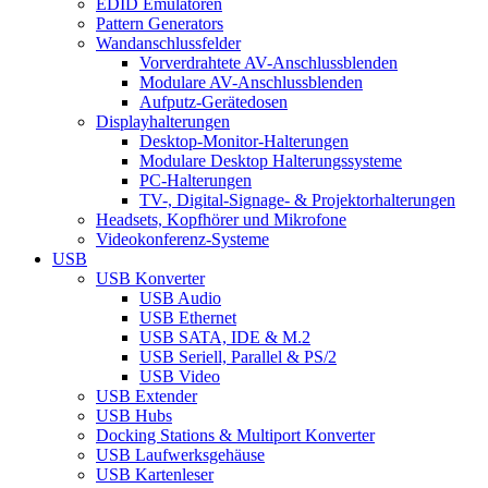
EDID Emulatoren
Pattern Generators
Wandanschlussfelder
Vorverdrahtete AV-Anschlussblenden
Modulare AV-Anschlussblenden
Aufputz-Gerätedosen
Displayhalterungen
Desktop-Monitor-Halterungen
Modulare Desktop Halterungssysteme
PC-Halterungen
TV-, Digital-Signage- & Projektorhalterungen
Headsets, Kopfhörer und Mikrofone
Videokonferenz-Systeme
USB
USB Konverter
USB Audio
USB Ethernet
USB SATA, IDE & M.2
USB Seriell, Parallel & PS/2
USB Video
USB Extender
USB Hubs
Docking Stations & Multiport Konverter
USB Laufwerksgehäuse
USB Kartenleser