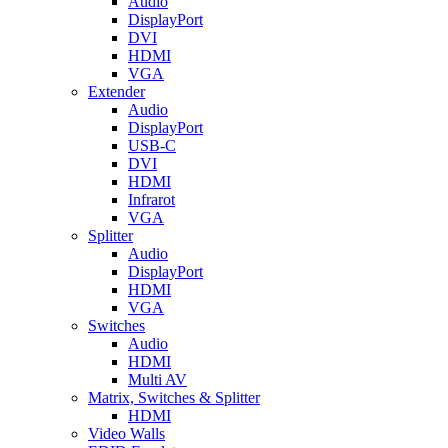
Audio
DisplayPort
DVI
HDMI
VGA
Extender
Audio
DisplayPort
USB-C
DVI
HDMI
Infrarot
VGA
Splitter
Audio
DisplayPort
HDMI
VGA
Switches
Audio
HDMI
Multi AV
Matrix, Switches & Splitter
HDMI
Video Walls