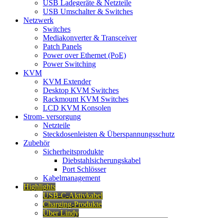
USB Ladegeräte & Netzteile
USB Umschalter & Switches
Netzwerk
Switches
Mediakonverter & Transceiver
Patch Panels
Power over Ethernet (PoE)
Power Switching
KVM
KVM Extender
Desktop KVM Switches
Rackmount KVM Switches
LCD KVM Konsolen
Strom- versorgung
Netzteile
Steckdosenleisten & Überspannungsschutz
Zubehör
Sicherheitsprodukte
Diebstahlsicherungskabel
Port Schlösser
Kabelmanagement
Highlights
USB-C-Aktivkabel
Charging-Produkte
Über Lindy