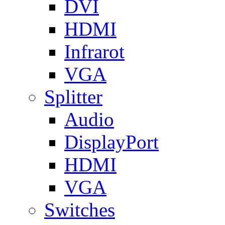
DVI
HDMI
Infrarot
VGA
Splitter
Audio
DisplayPort
HDMI
VGA
Switches