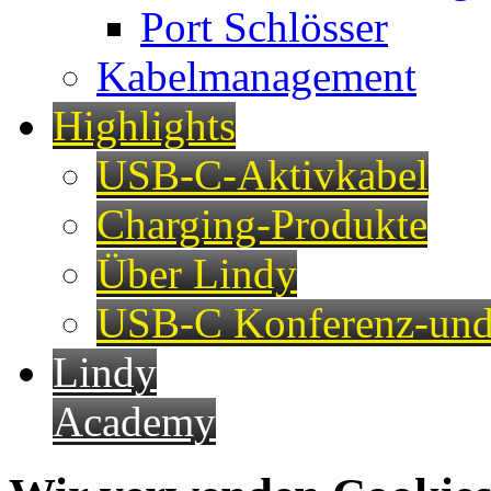
Port Schlösser
Kabelmanagement
Highlights
USB-C-Aktivkabel
Charging-Produkte
Über Lindy
USB-C Konferenz-und
Lindy
Academy