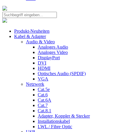
Produkt-Neuheiten
Kabel & Adapter
Audio & Video
Analoges Audio
Analoges Video
DisplayPort
DVI
HDMI
Optisches Audio (SPDIF)
VGA
Netzwerk
Cat.5e
Cat.6
Cat.6A
Cat.7
Cat.8.1
Adapter, Koppler & Stecker
Installationskabel
LWL / Fibre Optic
USB