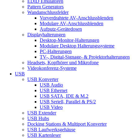
EDID Emulatoren
Pattern Generators
Wandanschlussfelder
Vorverdrahtete AV-Anschlussblenden
Modulare AV-Anschlussblenden
Aufputz-Gerätedosen
Displayhalterungen
Desktop-Monitor-Halterungen
Modulare Desktop Halterungssysteme
PC-Halterungen
TV-, Digital-Signage- & Projektorhalterungen
Headsets, Kopfhörer und Mikrofone
Videokonferenz-Systeme
USB
USB Konverter
USB Audio
USB Ethernet
USB SATA, IDE & M.2
USB Seriell, Parallel & PS/2
USB Video
USB Extender
USB Hubs
Docking Stations & Multiport Konverter
USB Laufwerksgehäuse
USB Kartenleser