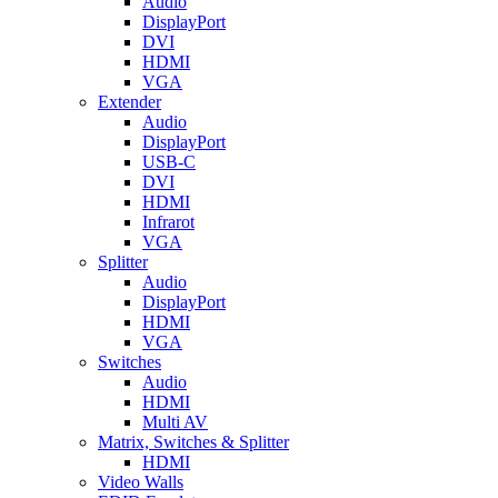
Audio
DisplayPort
DVI
HDMI
VGA
Extender
Audio
DisplayPort
USB-C
DVI
HDMI
Infrarot
VGA
Splitter
Audio
DisplayPort
HDMI
VGA
Switches
Audio
HDMI
Multi AV
Matrix, Switches & Splitter
HDMI
Video Walls