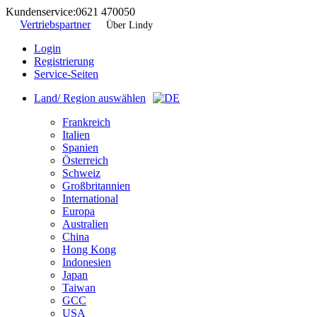
Kundenservice:
0621 470050
Vertriebspartner
Über Lindy
Login
Registrierung
Service-Seiten
Land/ Region auswählen
Frankreich
Italien
Spanien
Österreich
Schweiz
Großbritannien
International
Europa
Australien
China
Hong Kong
Indonesien
Japan
Taiwan
GCC
USA