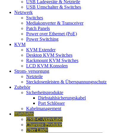
USB Ladegeräte & Netzteile
USB Umschalter & Switches
Netzwerk
Switches
Mediakonverter & Transceiver
Patch Panels
Power over Ethernet (PoE)
Power Switching
KVM
KVM Extender
Desktop KVM Switches
Rackmount KVM Switches
LCD KVM Konsolen
Strom- versorgung
Netzteile
Steckdosenleisten & Überspannungsschutz
Zubehör
Sicherheitsprodukte
Diebstahlsicherungskabel
Port Schlösser
Kabelmanagement
Highlights
USB-C-Aktivkabel
Charging-Produkte
Über Lindy