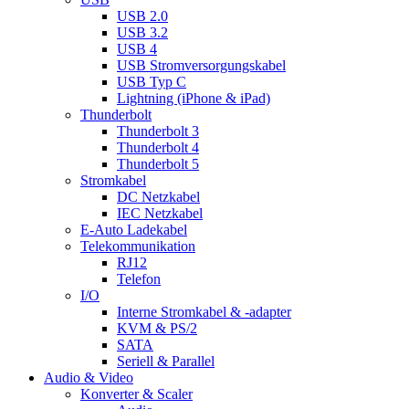
USB 2.0
USB 3.2
USB 4
USB Stromversorgungskabel
USB Typ C
Lightning (iPhone & iPad)
Thunderbolt
Thunderbolt 3
Thunderbolt 4
Thunderbolt 5
Stromkabel
DC Netzkabel
IEC Netzkabel
E-Auto Ladekabel
Telekommunikation
RJ12
Telefon
I/O
Interne Stromkabel & -adapter
KVM & PS/2
SATA
Seriell & Parallel
Audio & Video
Konverter & Scaler