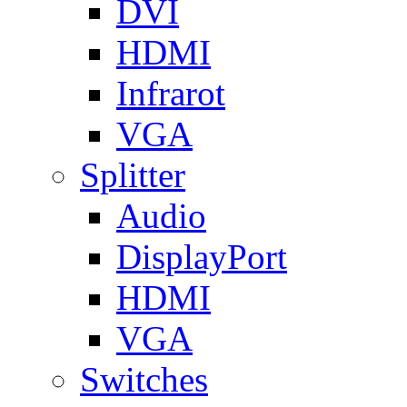
DVI
HDMI
Infrarot
VGA
Splitter
Audio
DisplayPort
HDMI
VGA
Switches