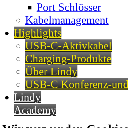
Port Schlösser
Kabelmanagement
Highlights
USB-C-Aktivkabel
Charging-Produkte
Über Lindy
USB-C Konferenz-und
Lindy
Academy