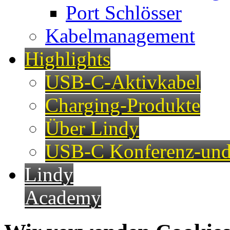
Port Schlösser
Kabelmanagement
Highlights
USB-C-Aktivkabel
Charging-Produkte
Über Lindy
USB-C Konferenz-und
Lindy
Academy