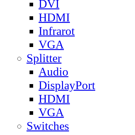
DVI
HDMI
Infrarot
VGA
Splitter
Audio
DisplayPort
HDMI
VGA
Switches