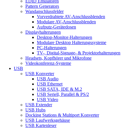
EDID Emulatoren
Pattern Generators
Wandanschlussfelder
Vorverdrahtete AV-Anschlussblenden
Modulare AV-Anschlussblenden
Aufputz-Gerätedosen
Displayhalterungen
Desktop-Monitor-Halterungen
Modulare Desktop Halterungssysteme
PC-Halterungen
TV-, Digital-Signage- & Projektorhalterungen
Headsets, Kopfhörer und Mikrofone
Videokonferenz-Systeme
USB
USB Konverter
USB Audio
USB Ethernet
USB SATA, IDE & M.2
USB Seriell, Parallel & PS/2
USB Video
USB Extender
USB Hubs
Docking Stations & Multiport Konverter
USB Laufwerksgehäuse
USB Kartenleser