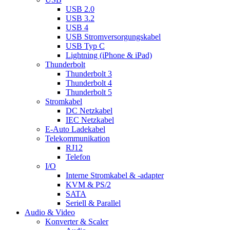
USB 2.0
USB 3.2
USB 4
USB Stromversorgungskabel
USB Typ C
Lightning (iPhone & iPad)
Thunderbolt
Thunderbolt 3
Thunderbolt 4
Thunderbolt 5
Stromkabel
DC Netzkabel
IEC Netzkabel
E-Auto Ladekabel
Telekommunikation
RJ12
Telefon
I/O
Interne Stromkabel & -adapter
KVM & PS/2
SATA
Seriell & Parallel
Audio & Video
Konverter & Scaler