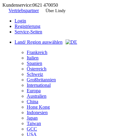
Kundenservice:
0621 470050
Vertriebspartner
Über Lindy
Login
Registrierung
Service-Seiten
Land/ Region auswählen
Frankreich
Italien
Spanien
Österreich
Schweiz
Großbritannien
International
Europa
Australien
China
Hong Kong
Indonesien
Japan
Taiwan
GCC
USA