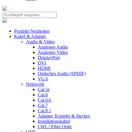
Produkt-Neuheiten
Kabel & Adapter
Audio & Video
Analoges Audio
Analoges Video
DisplayPort
DVI
HDMI
Optisches Audio (SPDIF)
VGA
Netzwerk
Cat.5e
Cat.6
Cat.6A
Cat.7
Cat.8.1
Adapter, Koppler & Stecker
Installationskabel
LWL / Fibre Optic
USB