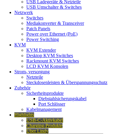
USB Ladegeräte & Netzteile
USB Umschalter & Switches
Netzwerk
Switches
Mediakonverter & Transceiver
Patch Panels
Power over Ethernet (PoE)
Power Switching
KVM
KVM Extender
Desktop KVM Switches
Rackmount KVM Switches
LCD KVM Konsolen
Strom- versorgung
Netzteile
Steckdosenleisten & Überspannungsschutz
Zubehör
Sicherheitsprodukte
Diebstahlsicherungskabel
Port Schlösser
Kabelmanagement
Highlights
USB-C-Aktivkabel
Charging-Produkte
Über Lindy