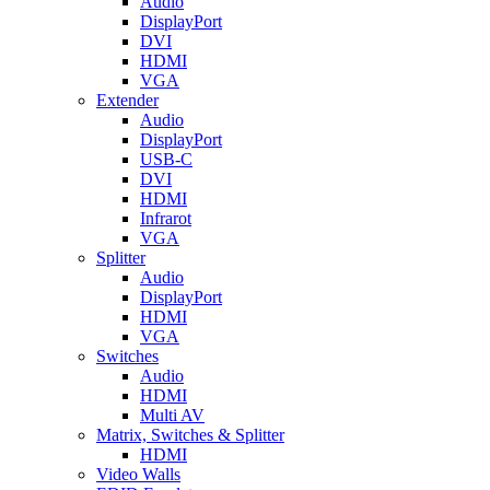
Audio
DisplayPort
DVI
HDMI
VGA
Extender
Audio
DisplayPort
USB-C
DVI
HDMI
Infrarot
VGA
Splitter
Audio
DisplayPort
HDMI
VGA
Switches
Audio
HDMI
Multi AV
Matrix, Switches & Splitter
HDMI
Video Walls