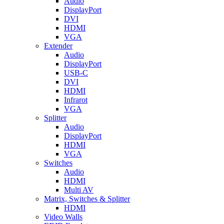
Audio
DisplayPort
DVI
HDMI
VGA
Extender
Audio
DisplayPort
USB-C
DVI
HDMI
Infrarot
VGA
Splitter
Audio
DisplayPort
HDMI
VGA
Switches
Audio
HDMI
Multi AV
Matrix, Switches & Splitter
HDMI
Video Walls