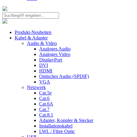
Produkt-Neuheiten
Kabel & Adapter
Audio & Video
Analoges Audio
Analoges Video
DisplayPort
DVI
HDMI
Optisches Audio (SPDIF)
VGA
Netzwerk
Cat.5e
Cat.6
Cat.6A
Cat.7
Cat.8.1
Adapter, Koppler & Stecker
Installationskabel
LWL / Fibre Optic
USB