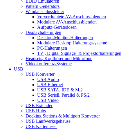
EDID Emulatoren
Pattern Generators
Wandanschlussfelder
Vorverdrahtete AV-Anschlussblenden
Modulare AV-Anschlussblenden
Aufputz-Gerätedosen
Displayhalterungen
Desktop-Monitor-Halterungen
Modulare Desktop Halterungssysteme
PC-Halterungen
TV-, Digital-Signage- & Projektorhalterungen
Headsets, Kopfhörer und Mikrofone
Videokonferenz-Systeme
USB
USB Konverter
USB Audio
USB Ethernet
USB SATA, IDE & M.2
USB Seriell, Parallel & PS/2
USB Video
USB Extender
USB Hubs
Docking Stations & Multiport Konverter
USB Laufwerksgehäuse
USB Kartenleser