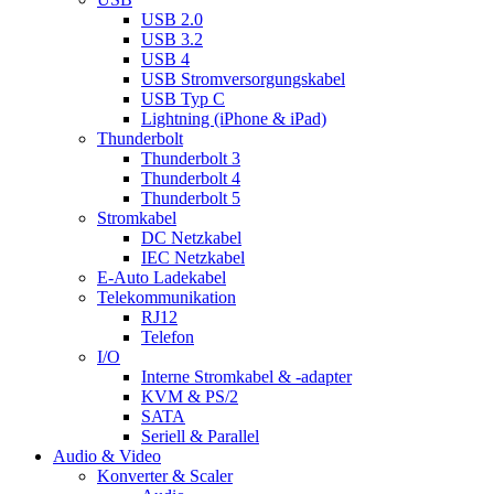
USB 2.0
USB 3.2
USB 4
USB Stromversorgungskabel
USB Typ C
Lightning (iPhone & iPad)
Thunderbolt
Thunderbolt 3
Thunderbolt 4
Thunderbolt 5
Stromkabel
DC Netzkabel
IEC Netzkabel
E-Auto Ladekabel
Telekommunikation
RJ12
Telefon
I/O
Interne Stromkabel & -adapter
KVM & PS/2
SATA
Seriell & Parallel
Audio & Video
Konverter & Scaler