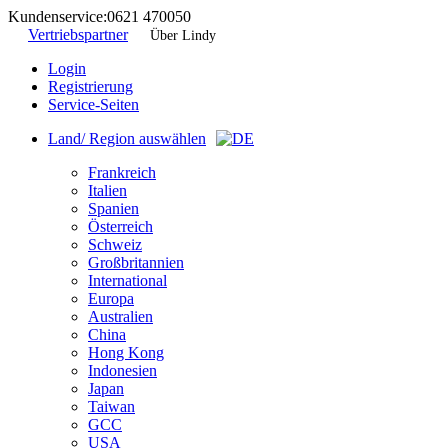
Kundenservice:
0621 470050
Vertriebspartner
Über Lindy
Login
Registrierung
Service-Seiten
Land/ Region auswählen
Frankreich
Italien
Spanien
Österreich
Schweiz
Großbritannien
International
Europa
Australien
China
Hong Kong
Indonesien
Japan
Taiwan
GCC
USA