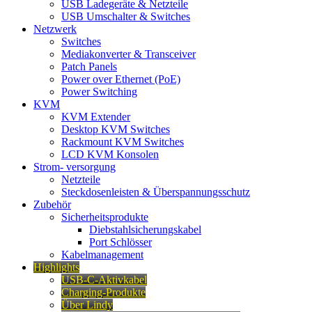
USB Ladegeräte & Netzteile
USB Umschalter & Switches
Netzwerk
Switches
Mediakonverter & Transceiver
Patch Panels
Power over Ethernet (PoE)
Power Switching
KVM
KVM Extender
Desktop KVM Switches
Rackmount KVM Switches
LCD KVM Konsolen
Strom- versorgung
Netzteile
Steckdosenleisten & Überspannungsschutz
Zubehör
Sicherheitsprodukte
Diebstahlsicherungskabel
Port Schlösser
Kabelmanagement
Highlights
USB-C-Aktivkabel
Charging-Produkte
Über Lindy