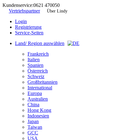
Kundenservice:
0621 470050
Vertriebspartner
Über Lindy
Login
Registrierung
Service-Seiten
Land/ Region auswählen
Frankreich
Italien
Spanien
Österreich
Schweiz
Großbritannien
International
Europa
Australien
China
Hong Kong
Indonesien
Japan
Taiwan
GCC
USA