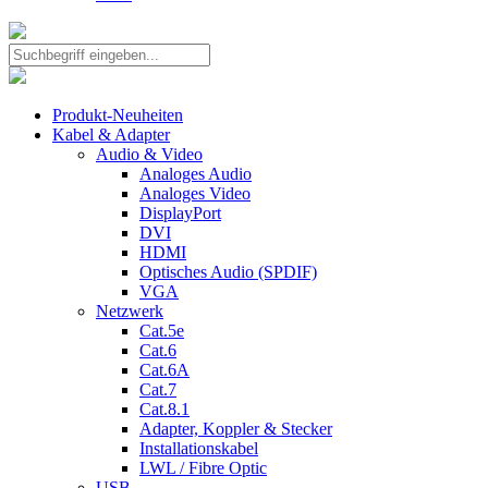
Produkt-Neuheiten
Kabel & Adapter
Audio & Video
Analoges Audio
Analoges Video
DisplayPort
DVI
HDMI
Optisches Audio (SPDIF)
VGA
Netzwerk
Cat.5e
Cat.6
Cat.6A
Cat.7
Cat.8.1
Adapter, Koppler & Stecker
Installationskabel
LWL / Fibre Optic
USB