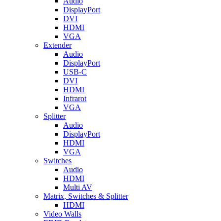
Audio
DisplayPort
DVI
HDMI
VGA
Extender
Audio
DisplayPort
USB-C
DVI
HDMI
Infrarot
VGA
Splitter
Audio
DisplayPort
HDMI
VGA
Switches
Audio
HDMI
Multi AV
Matrix, Switches & Splitter
HDMI
Video Walls