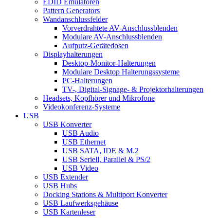
EDID Emulatoren
Pattern Generators
Wandanschlussfelder
Vorverdrahtete AV-Anschlussblenden
Modulare AV-Anschlussblenden
Aufputz-Gerätedosen
Displayhalterungen
Desktop-Monitor-Halterungen
Modulare Desktop Halterungssysteme
PC-Halterungen
TV-, Digital-Signage- & Projektorhalterungen
Headsets, Kopfhörer und Mikrofone
Videokonferenz-Systeme
USB
USB Konverter
USB Audio
USB Ethernet
USB SATA, IDE & M.2
USB Seriell, Parallel & PS/2
USB Video
USB Extender
USB Hubs
Docking Stations & Multiport Konverter
USB Laufwerksgehäuse
USB Kartenleser