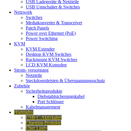
USB Ladegeräte & Netzteile
USB Umschalter & Switches
Netzwerk
Switches
Mediakonverter & Transceiver
Patch Panels
Power over Ethernet (PoE)
Power Switching
KVM
KVM Extender
Desktop KVM Switches
Rackmount KVM Switches
LCD KVM Konsolen
Strom- versorgung
Netzteile
Steckdosenleisten & Überspannungsschutz
Zubehör
Sicherheitsprodukte
Diebstahlsicherungskabel
Port Schlösser
Kabelmanagement
Highlights
USB-C-Aktivkabel
Charging-Produkte
Über Lindy