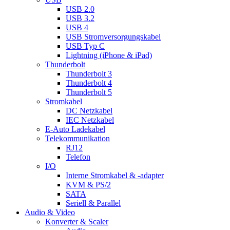
USB 2.0
USB 3.2
USB 4
USB Stromversorgungskabel
USB Typ C
Lightning (iPhone & iPad)
Thunderbolt
Thunderbolt 3
Thunderbolt 4
Thunderbolt 5
Stromkabel
DC Netzkabel
IEC Netzkabel
E-Auto Ladekabel
Telekommunikation
RJ12
Telefon
I/O
Interne Stromkabel & -adapter
KVM & PS/2
SATA
Seriell & Parallel
Audio & Video
Konverter & Scaler