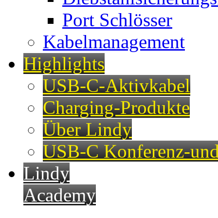
Port Schlösser
Kabelmanagement
Highlights
USB-C-Aktivkabel
Charging-Produkte
Über Lindy
USB-C Konferenz-und
Lindy
Academy