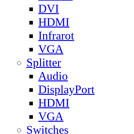
DVI
HDMI
Infrarot
VGA
Splitter
Audio
DisplayPort
HDMI
VGA
Switches