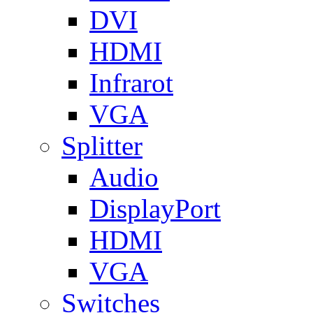
DVI
HDMI
Infrarot
VGA
Splitter
Audio
DisplayPort
HDMI
VGA
Switches