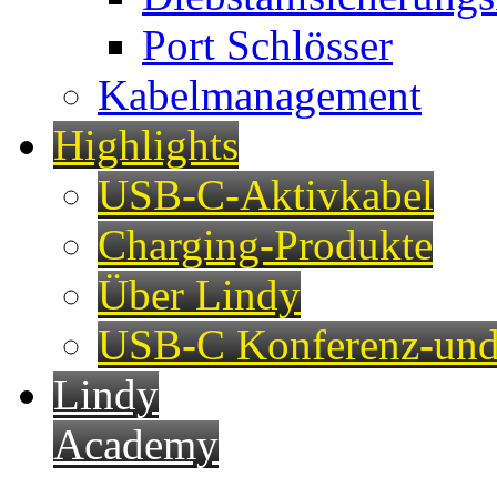
Port Schlösser
Kabelmanagement
Highlights
USB-C-Aktivkabel
Charging-Produkte
Über Lindy
USB-C Konferenz-und
Lindy
Academy