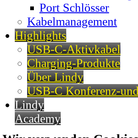
Port Schlösser
Kabelmanagement
Highlights
USB-C-Aktivkabel
Charging-Produkte
Über Lindy
USB-C Konferenz-und
Lindy
Academy