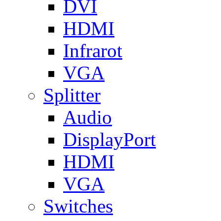
DVI
HDMI
Infrarot
VGA
Splitter
Audio
DisplayPort
HDMI
VGA
Switches