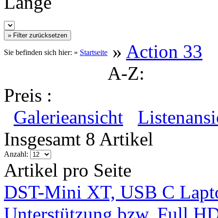
Länge
»
Action 33
Sie befinden sich hier: »
Startseite
A-Z:
Preis :
Galerieansicht
Listenansi
Insgesamt 8 Artikel
Anzahl:
Artikel pro Seite
DST-Mini XT, USB C Lapto
Unterstützung bzw. Full H