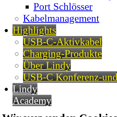
Port Schlösser
Kabelmanagement
Highlights
USB-C-Aktivkabel
Charging-Produkte
Über Lindy
USB-C Konferenz-und
Lindy
Academy