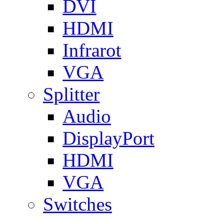
DVI
HDMI
Infrarot
VGA
Splitter
Audio
DisplayPort
HDMI
VGA
Switches